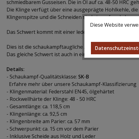
schmiedbarem Gusseisen. Die in Öl auf ca. 48-50 HRC gehä
Die Klinge verfügt über eine ausgeprägte Hohlkehle, die f
Klingenspitze und die Schneiden sind stumpf und abgeru
Diese Website verwen
Das Schwert kommt mit einer lederbezogenen Holzscheide
Dies ist die schaukampftaugliche Ausführung dieses And
Datenschutzeinst
Das gleiche Schwert ist auch in einer
regulären
Version er
Details:
- Schaukampf-Qualitätsklasse:
SK-B
Erfahre mehr über unsere
Schaukampf-Klassifizierung
- Klingenmaterial: Federstahl EN45, ölgehärtet
- Rockwellhärte der Klinge: 48 - 50 HRC
- Gesamtlänge: ca. 118,5 cm
- Klingenlänge: ca. 92,5 cm
- Klingenbreite am Parier: ca. 57 mm
- Schwerpunkt: ca. 15 cm vor dem Parier
- Inklusive Scheide aus Holz und Leder