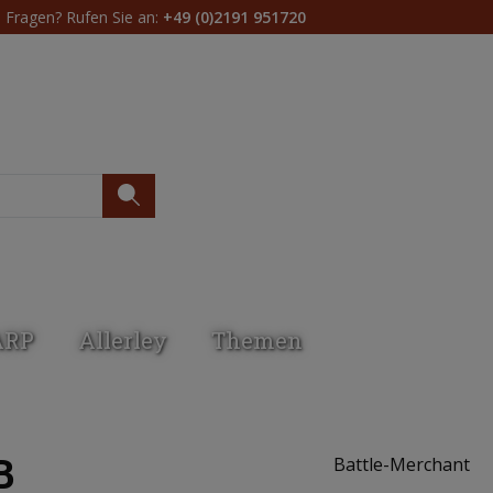
Fragen? Rufen Sie an:
+49 (0)2191 951720
Du hast 0 Produkte 
ARP
Allerley
Themen
B
Battle-Merchant