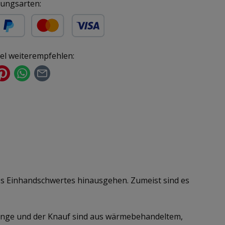
ungsarten:
ür gewerbliche Kunden)
yPal
Kredit- oder Debitkarte
kel weiterempfehlen:
des Einhandschwertes hinausgehen. Zumeist sind es
rstange und der Knauf sind aus wärmebehandeltem,