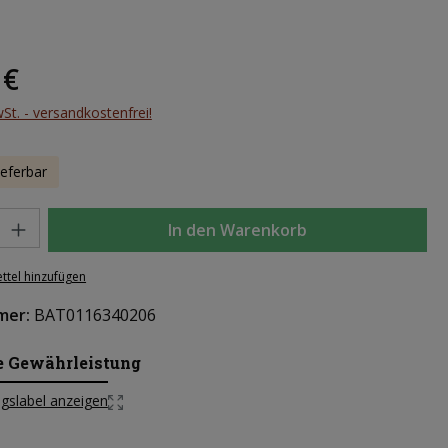
eis:
 €
wSt. - versandkostenfrei!
ieferbar
l: Gib den gewünschten Wert ein oder benutze die Schaltflächen um d
In den Warenkorb
ttel hinzufügen
mer:
BAT0116340206
e Gewährleistung
gslabel anzeigen