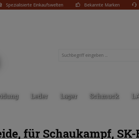
Spezialisierte Einkaufswelten
Bekannte Marken
eidung
Leder
Lager
Schmuck
L
ide, für Schaukampf, SK-