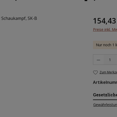
Regulärer Pr
154,43
Preise inkl. M
Nur noch 1 l
Produkt Anzah
Zum Merkze
Artikelnum
Gesetzlich
Gewährleistun