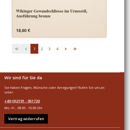
Wikinger Gewandschliesse im Urnesstil,
Ausführung bronze
Regulärer Preis:
18,60 €
Seite
Seite
Seite
Seite
1
2
3
4
Wir sind für Sie da
Sie haben Fragen, Wünsche oder Anregungen? Rufen Sie uns an
unter:
+49 (0)2191 - 951720
Mo.-Fr., 08:00 - 16:00 Uhr
Vertrag widerrufen