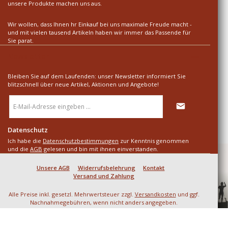
unsere Produkte machen uns aus.
Wir wollen, dass Ihnen hr Einkauf bei uns maximale Freude macht -
und mit vielen tausend Artikeln haben wir immer das Passende für
Sie parat.
Newsletter
Bleiben Sie auf dem Laufenden: unser Newsletter informiert Sie
blitzschnell über neue Artikel, Aktionen und Angebote!
E-
Mail-
Adresse
*
Datenschutz
Ich habe die
Datenschutzbestimmungen
zur Kenntnis genommen
und die
AGB
gelesen und bin mit ihnen einverstanden.
Unsere AGB
Widerrufsbelehrung
Kontakt
Versand und Zahlung
Alle Preise inkl. gesetzl. Mehrwertsteuer zzgl.
Versandkosten
und ggf.
Nachnahmegebühren, wenn nicht anders angegeben.
© 2026 SD LARP & Mittelalter - Alle Rechte vorbehalten. Theme by
ThemeWare®