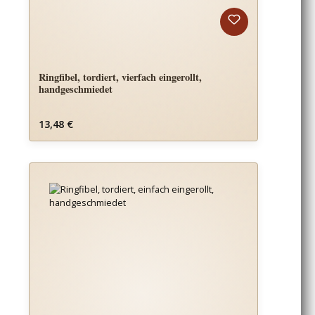
Ringfibel, tordiert, vierfach eingerollt,
handgeschmiedet
Regulärer Preis:
13,48 €