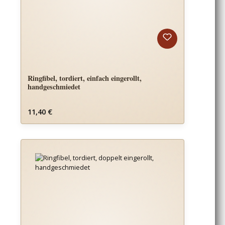
Ringfibel, tordiert, einfach eingerollt,
handgeschmiedet
Regulärer Preis:
11,40 €