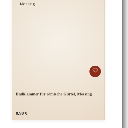
Endklammer für römische Gürtel, Messing
Regulärer Preis:
8,98 €