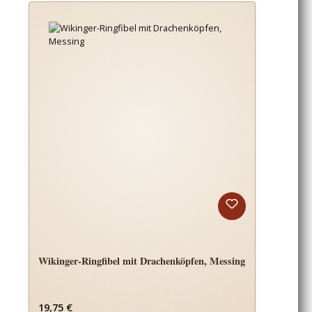
Wikinger-Ringfibel mit Drachenköpfen, Messing
Regulärer Preis:
19,75 €