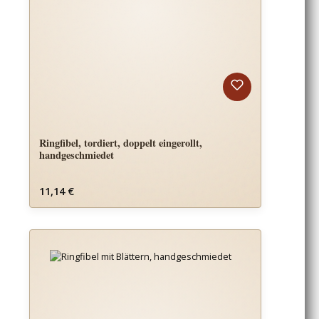
Ringfibel, tordiert, doppelt eingerollt,
handgeschmiedet
Regulärer Preis:
11,14 €