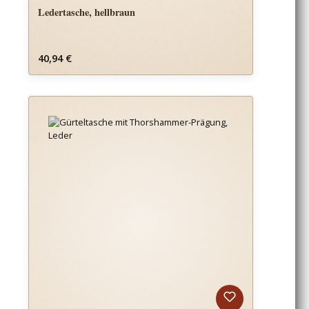
Ledertasche, hellbraun
Regulärer Preis:
40,94 €