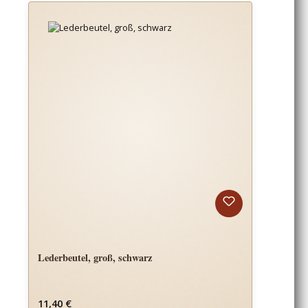
Lederbeutel, groß, schwarz
Regulärer Preis:
11,40 €