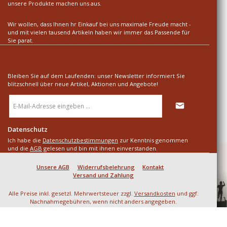
unsere Produkte machen uns aus.
Wir wollen, dass Ihnen hr Einkauf bei uns maximale Freude macht -
und mit vielen tausend Artikeln haben wir immer das Passende für
Sie parat.
Newsletter
Bleiben Sie auf dem Laufenden: unser Newsletter informiert Sie
blitzschnell über neue Artikel, Aktionen und Angebote!
E-
Mail-
Adresse
*
Datenschutz
Ich habe die
Datenschutzbestimmungen
zur Kenntnis genommen
und die
AGB
gelesen und bin mit ihnen einverstanden.
Unsere AGB
Widerrufsbelehrung
Kontakt
Versand und Zahlung
Alle Preise inkl. gesetzl. Mehrwertsteuer zzgl.
Versandkosten
und ggf.
Nachnahmegebühren, wenn nicht anders angegeben.
© 2026 SD LARP & Mittelalter - Alle Rechte vorbehalten. Theme by
ThemeWare®