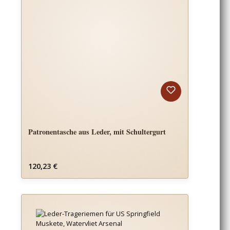
Patronentasche aus Leder, mit Schultergurt
Regulärer Preis:
120,23 €