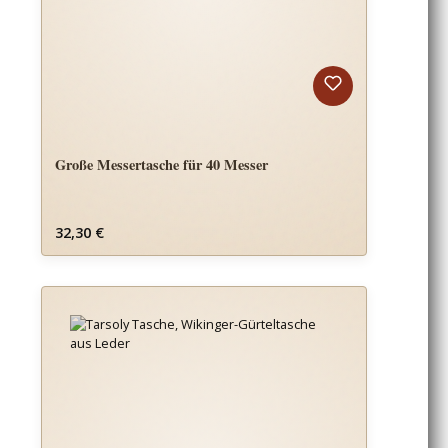
Große Messertasche für 40 Messer
Regulärer Preis:
32,30 €