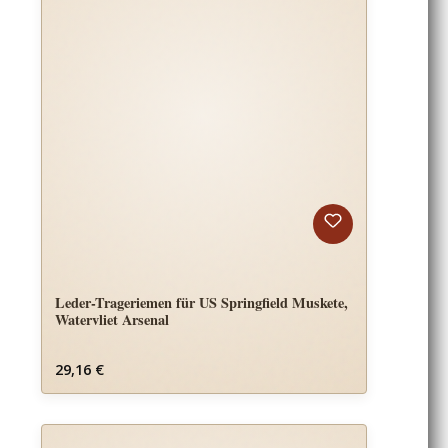
Leder-Trageriemen für US Springfield Muskete,
Watervliet Arsenal
Regulärer Preis:
29,16 €