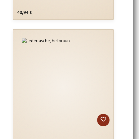
Regulärer Preis:
40,94 €