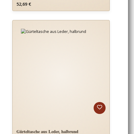
Regulärer Preis:
52,69 €
Gürteltasche aus Leder, halbrund