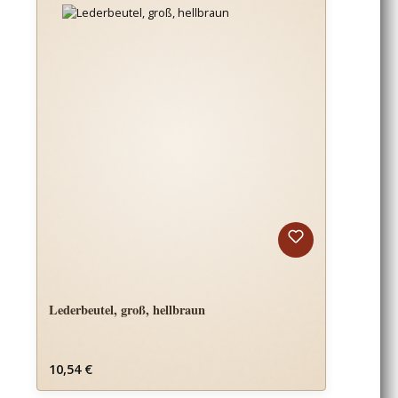
Lederbeutel, groß, hellbraun
Regulärer Preis:
10,54 €