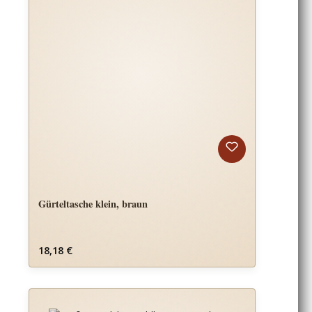
Gürteltasche klein, braun
Regulärer Preis:
18,18 €