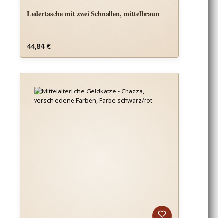
Ledertasche mit zwei Schnallen, mittelbraun
Regulärer Preis:
44,84 €