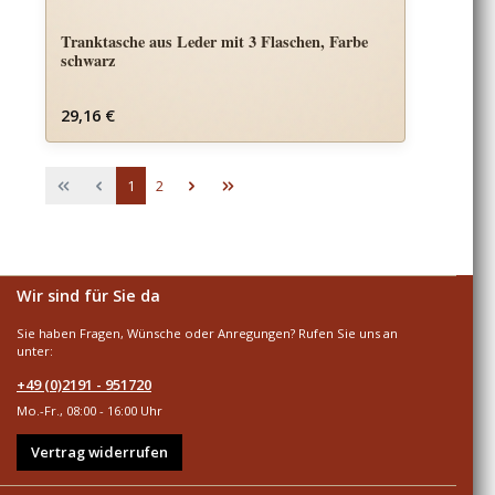
Tranktasche aus Leder mit 3 Flaschen, Farbe
schwarz
Regulärer Preis:
29,16 €
Seite
Seite
1
2
Wir sind für Sie da
Sie haben Fragen, Wünsche oder Anregungen? Rufen Sie uns an
unter:
+49 (0)2191 - 951720
Mo.-Fr., 08:00 - 16:00 Uhr
Vertrag widerrufen