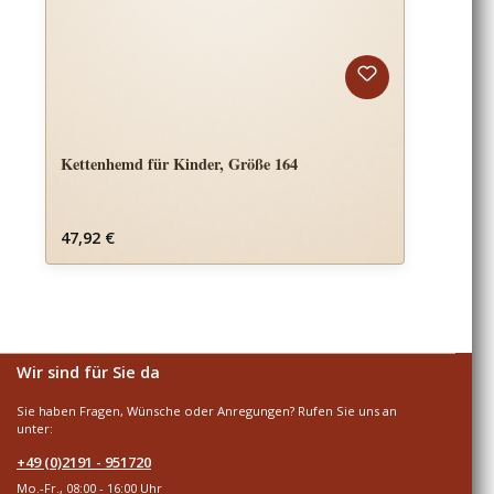
Kettenhemd für Kinder, Größe 164
Regulärer Preis:
47,92 €
Wir sind für Sie da
Sie haben Fragen, Wünsche oder Anregungen? Rufen Sie uns an
unter:
+49 (0)2191 - 951720
Mo.-Fr., 08:00 - 16:00 Uhr