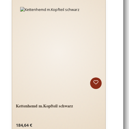
Kettenhemd m.Kopfteil schwarz
Regulärer Preis:
184,64 €