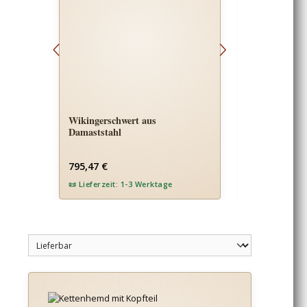
Wikingerschwert aus
Wikinger-Me
Damaststahl
Regulärer Preis:
Regulärer Pre
795,47 €
104,86 €