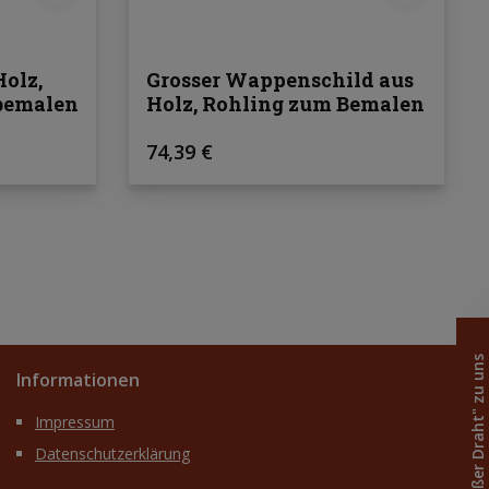
olz,
Grosser Wappenschild aus
tbemalen
Holz, Rohling zum Bemalen
Regulärer Preis:
74,39 €
Ihr "heißer Draht" zu uns
Informationen
Impressum
Datenschutzerklärung