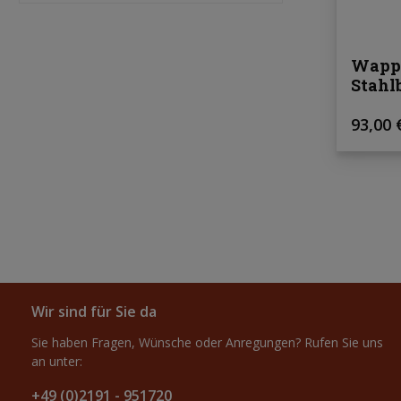
Wappe
Stahl
Regulä
93,00 
Wir sind für Sie da
Sie haben Fragen, Wünsche oder Anregungen? Rufen Sie uns
an unter:
+49 (0)2191 - 951720