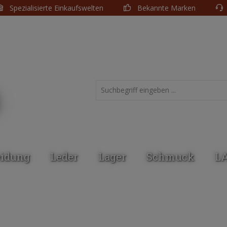
Spezialisierte Einkaufswelten
Bekannte Marken
eidung
Leder
Lager
Schmuck
L