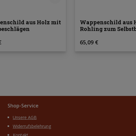
nschild aus Holz mit
Wappenschild aus H
beschlägen
Rohling zum Selbs
rer Preis:
Regulärer Preis:
€
65,09 €
Shop-Service
Unsere AGB
Widerrufsbelehrung
Kontakt