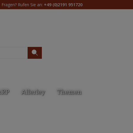
Fragen? Rufen Sie an:
+49 (0)2191 951720
Du hast 0 Produkte 
ARP
Allerley
Themen