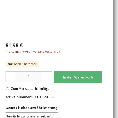
Regulärer Preis:
81,98 €
Preise inkl. MwSt. - versandkostenfrei!
Nur noch 1 lieferbar
Produkt Anzahl: Gib den gewünschten Wert ein oder benutze die Schaltfläche
In den Warenkorb
Zum Merkzettel hinzufügen
Artikelnummer:
BATULF-SD-09
Gesetzliche Gewährleistung
Gewährleistungslabel anzeigen