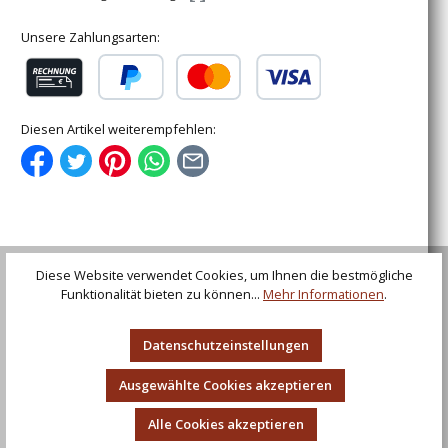
Unsere Zahlungsarten:
Rechnung (für gewerbliche Kunden)
PayPal
Kredit- oder Debitkarte
Diesen Artikel weiterempfehlen:
Beschreibung
Diese Website verwendet Cookies, um Ihnen die bestmögliche
Wappenschild aus Stahl Dieser Wappenschild von
Funktionalität bieten zu können...
Mehr Informationen
.
Ulfberth® ist äußerst robust und für Vollkontakt-
Reenactment geradezu präd…
Mehr
Datenschutzeinstellungen
Bewertungen
Ausgewählte Cookies akzeptieren
Alle Cookies akzeptieren