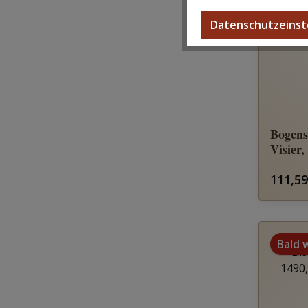
Datenschutzeinst
Bogens
Visier
Regulä
111,59
Bald 