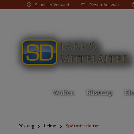
Schneller Versand
Riesen-Auswahl
m Hauptinhalt springen
Zur Suche springen
Zur Hauptnavigation springen
Waffen
Rüstung
Kl
Rüstung
Helme
Spätmittelalter