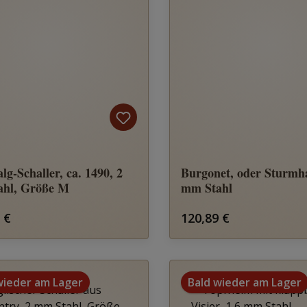
lg-Schaller, ca. 1490, 2
Burgonet, oder Sturmh
ahl, Größe M
mm Stahl
rer Preis:
Regulärer Preis:
 €
120,89 €
wieder am Lager
Bald wieder am Lager