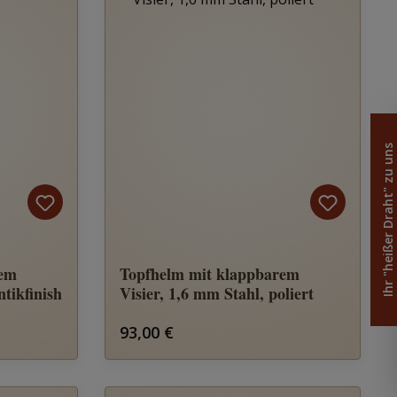
Ihr "heißer Draht" zu uns
rem
Topfhelm mit klappbarem
ntikfinish
Visier, 1,6 mm Stahl, poliert
Regulärer Preis:
93,00 €