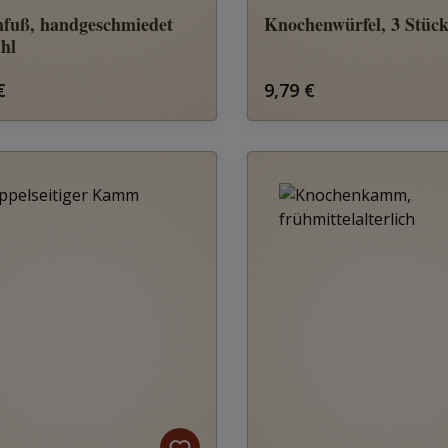
fuß, handgeschmiedet
Knochenwürfel, 3 Stüc
ahl
rer Preis:
Regulärer Preis:
€
9,79 €