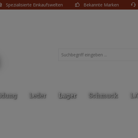
Spezialisierte Einkaufswelten
Bekannte Marken
idung
Leder
Lager
Schmuck
L