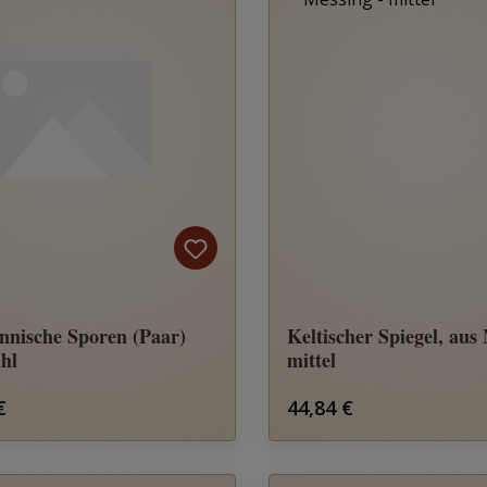
nische Sporen (Paar)
Keltischer Spiegel, aus
ahl
mittel
rer Preis:
Regulärer Preis:
€
44,84 €