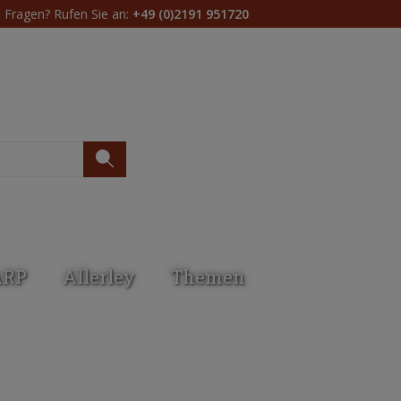
Fragen? Rufen Sie an:
+49 (0)2191 951720
Du hast 0 Produkte 
ARP
Allerley
Themen