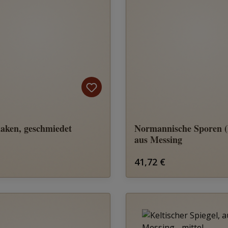
ken, geschmiedet
Normannische Sporen (
aus Messing
rer Preis:
Regulärer Preis:
41,72 €