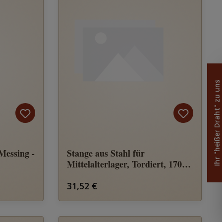
Ihr "heißer Draht" zu uns
 Messing -
Stange aus Stahl für
Mittelalterlager, Tordiert, 170
cm
Regulärer Preis:
31,52 €