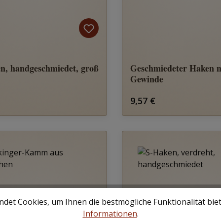
n, handgeschmiedet, groß
Geschmiedeter Haken m
Gewinde
rer Preis:
Regulärer Preis:
9,57 €
det Cookies, um Ihnen die bestmögliche Funktionalität bie
Informationen
.