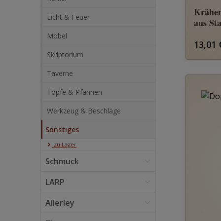
Krähen
Licht & Feuer
aus St
Möbel
Regulä
13,01 
Skriptorium
Taverne
Töpfe & Pfannen
Werkzeug & Beschläge
Sonstiges
zu Lager
Schmuck
LARP
Allerley