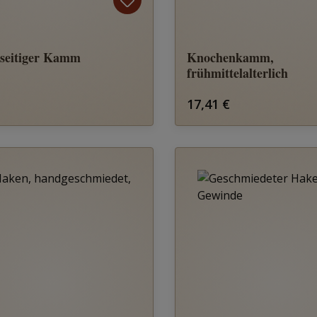
seitiger Kamm
Knochenkamm,
frühmittelalterlich
rer Preis:
Regulärer Preis:
17,41 €