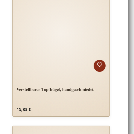
Verstellbarer Topfbügel, handgeschmiedet
Regulärer Preis:
15,83 €