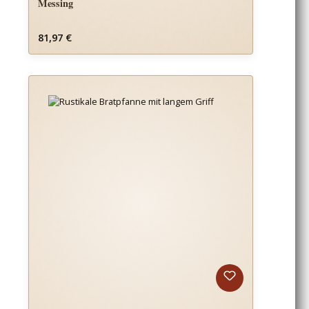
Messing
Regulärer Preis:
81,97 €