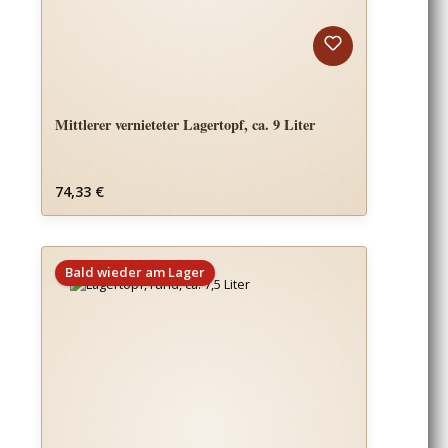
Mittlerer vernieteter Lagertopf, ca. 9 Liter
Regulärer Preis:
74,33 €
Bald wieder am Lager