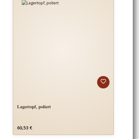
Lagertopf, poliert
Regulärer Preis:
60,53 €