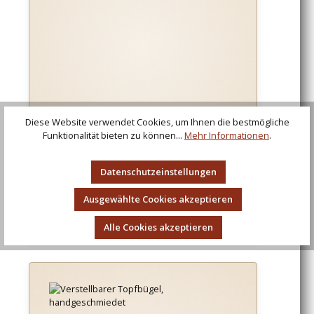
Diese Website verwendet Cookies, um Ihnen die bestmögliche
Funktionalität bieten zu können...
Mehr Informationen
.
Datenschutzeinstellungen
Lagertopf, ca. 3 Liter
Ausgewählte Cookies akzeptieren
Regulärer Preis:
37,00 €
Alle Cookies akzeptieren