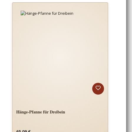
Hänge-Pfanne für Dreibein
Regulärer Preis:
65,09 €