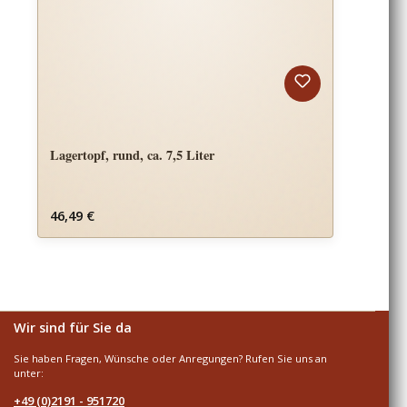
Lagertopf, rund, ca. 7,5 Liter
Regulärer Preis:
46,49 €
Wir sind für Sie da
Sie haben Fragen, Wünsche oder Anregungen? Rufen Sie uns an
unter:
+49 (0)2191 - 951720