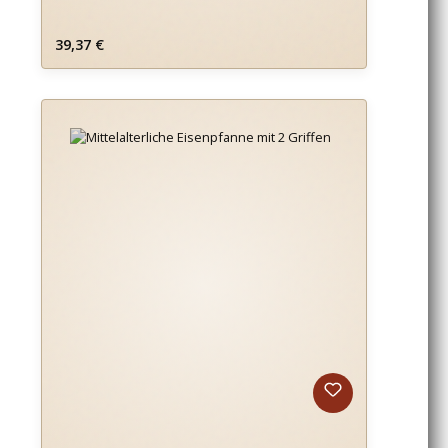
Regulärer Preis:
39,37 €