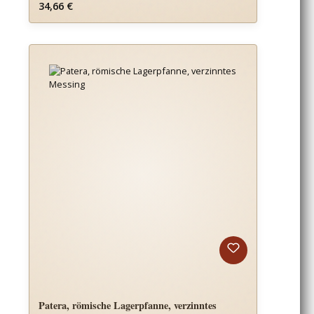
Regulärer Preis:
34,66 €
Patera, römische Lagerpfanne, verzinntes