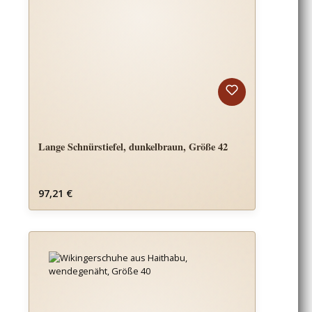
Lange Schnürstiefel, dunkelbraun, Größe 42
Regulärer Preis:
97,21 €