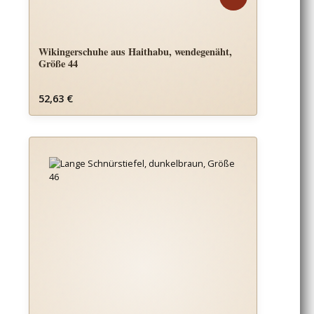
Wikingerschuhe aus Haithabu, wendegenäht,
Größe 44
Regulärer Preis:
52,63 €