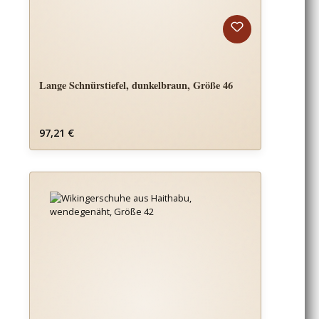
Lange Schnürstiefel, dunkelbraun, Größe 46
Regulärer Preis:
97,21 €