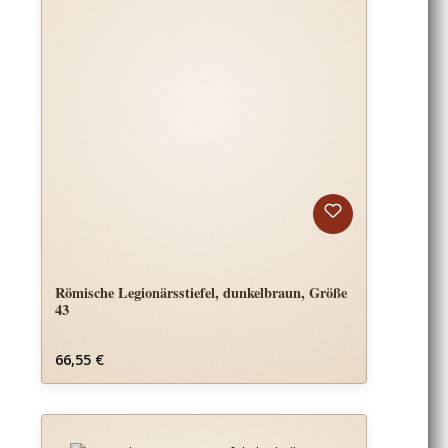
Römische Legionärsstiefel, dunkelbraun, Größe
43
Regulärer Preis:
66,55 €