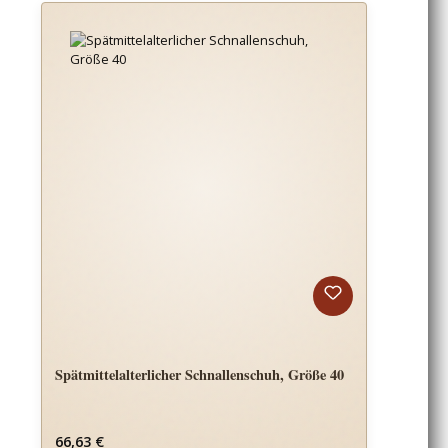
Spätmittelalterlicher Schnallenschuh, Größe 40
Regulärer Preis:
66,63 €