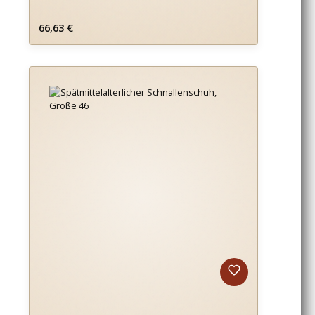
Regulärer Preis:
66,63 €