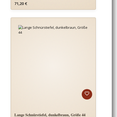
Regulärer Preis:
71,20 €
Lange Schnürstiefel, dunkelbraun, Größe 44