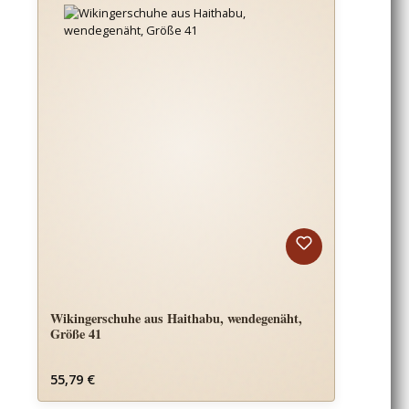
Wikingerschuhe aus Haithabu, wendegenäht,
Größe 41
Regulärer Preis:
55,79 €