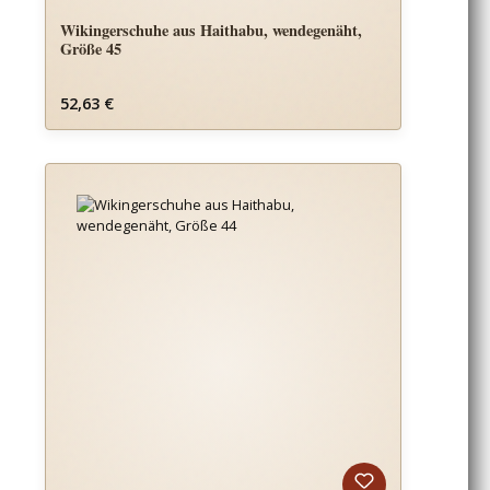
Wikingerschuhe aus Haithabu, wendegenäht,
Größe 45
Regulärer Preis:
52,63 €