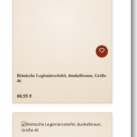
Römische Legionärsstiefel, dunkelbraun, Größe
46
Regulärer Preis:
66,55 €