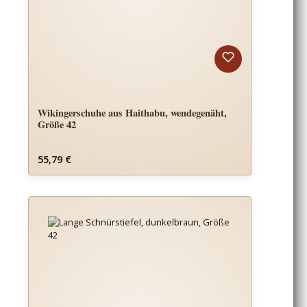
Wikingerschuhe aus Haithabu, wendegenäht,
Größe 42
Regulärer Preis:
55,79 €