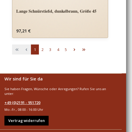
Lange Schnürstiefel, dunkelbraun, Größe 45
Regulärer Preis:
97,21 €
Seite
Seite
Seite
Seite
Seite
1
2
3
4
5
Wir sind für Sie da
Sie haben Fragen, Wünsche oder Anregungen? Rufen Sie uns an
unter:
+49 (0)2191 - 951720
Mo.-Fr., 08:00 - 16:00 Uhr
Vertrag widerrufen