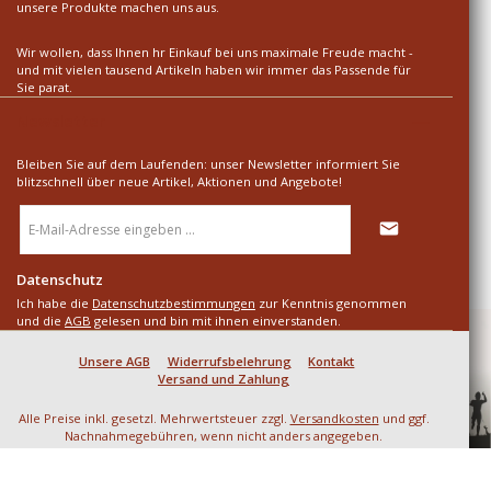
unsere Produkte machen uns aus.
Wir wollen, dass Ihnen hr Einkauf bei uns maximale Freude macht -
und mit vielen tausend Artikeln haben wir immer das Passende für
Sie parat.
Newsletter
Bleiben Sie auf dem Laufenden: unser Newsletter informiert Sie
blitzschnell über neue Artikel, Aktionen und Angebote!
E-
Mail-
Adresse
*
Datenschutz
Ich habe die
Datenschutzbestimmungen
zur Kenntnis genommen
und die
AGB
gelesen und bin mit ihnen einverstanden.
Unsere AGB
Widerrufsbelehrung
Kontakt
Versand und Zahlung
Alle Preise inkl. gesetzl. Mehrwertsteuer zzgl.
Versandkosten
und ggf.
Nachnahmegebühren, wenn nicht anders angegeben.
© 2026 SD LARP & Mittelalter - Alle Rechte vorbehalten. Theme by
ThemeWare®