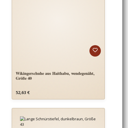
Wikingerschuhe aus Haithabu, wendegenäht,
Größe 40
Regulärer Preis:
52,63 €