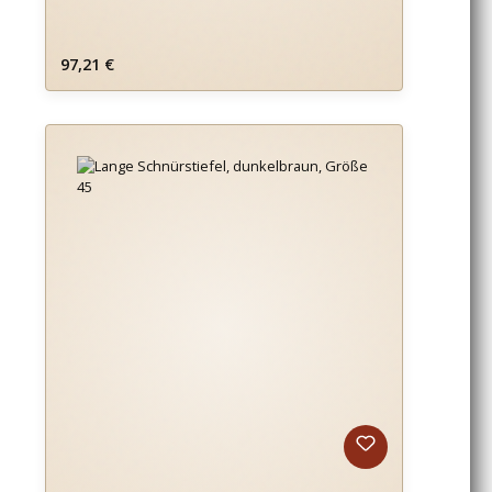
Regulärer Preis:
97,21 €