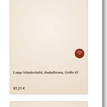
Lange Schnürstiefel, dunkelbraun, Größe 43
Regulärer Preis:
97,21 €