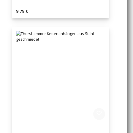
Regulärer Preis:
9,79 €