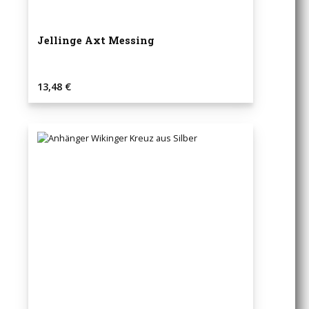
Jellinge Axt Messing
Regulärer Preis:
13,48 €