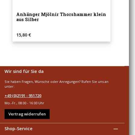
Anhänger Mjölnir Thorshammer klein
aus Silber
Regulärer Preis:
15,80 €
Wir sind für Sie da
Sie haben Fragen, Wünsche oder Anregungen? Rufen Sie uns an
unter:
+49 (0)2191 - 951720
Mo.-Fr., 08:00 - 16:00 Uhr
Vertrag widerrufen
Shop-Service