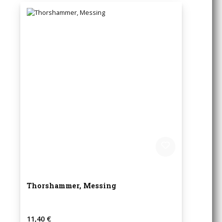
Thorshammer, Messing
Regulärer Preis:
11,40 €