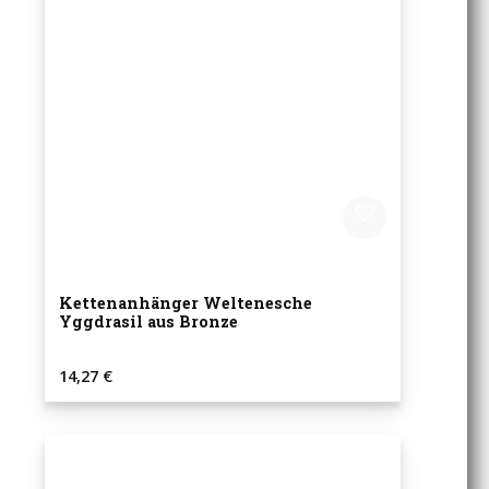
Kettenanhänger Weltenesche
Yggdrasil aus Bronze
Regulärer Preis:
14,27 €