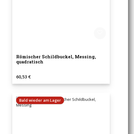
Römischer Schildbuckel, Messing,
quadratisch
Regulärer Preis:
60,53 €
Bald wieder am Lager