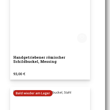
Handgetriebener römischer
Schildbuckel, Messing
Regulärer Preis:
93,00 €
Bald wieder am Lager