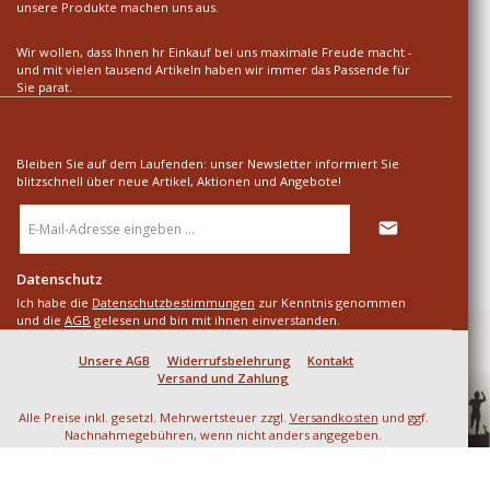
unsere Produkte machen uns aus.
Wir wollen, dass Ihnen hr Einkauf bei uns maximale Freude macht -
und mit vielen tausend Artikeln haben wir immer das Passende für
Sie parat.
Newsletter
Bleiben Sie auf dem Laufenden: unser Newsletter informiert Sie
blitzschnell über neue Artikel, Aktionen und Angebote!
E-
Mail-
Adresse
*
Datenschutz
Ich habe die
Datenschutzbestimmungen
zur Kenntnis genommen
und die
AGB
gelesen und bin mit ihnen einverstanden.
Unsere AGB
Widerrufsbelehrung
Kontakt
Versand und Zahlung
Alle Preise inkl. gesetzl. Mehrwertsteuer zzgl.
Versandkosten
und ggf.
Nachnahmegebühren, wenn nicht anders angegeben.
© 2026 SD LARP & Mittelalter - Alle Rechte vorbehalten. Theme by
ThemeWare®