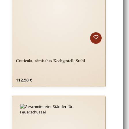
Craticula, römisches Kochgestell, Stahl
Regulärer Preis:
112,58 €