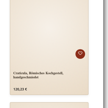
Craticula, Römisches Kochgestell,
handgeschmiedet
Regulärer Preis:
120,23 €