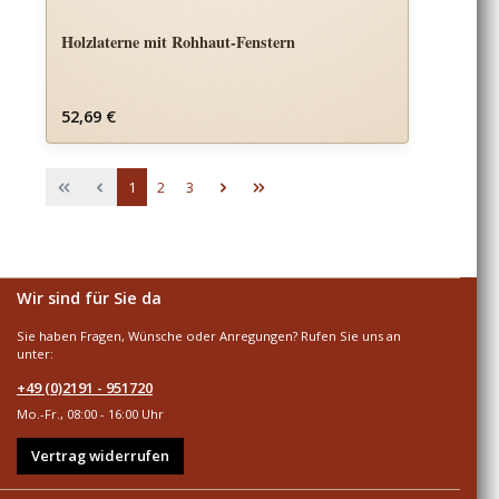
Holzlaterne mit Rohhaut-Fenstern
Regulärer Preis:
52,69 €
Seite
Seite
Seite
1
2
3
Wir sind für Sie da
Sie haben Fragen, Wünsche oder Anregungen? Rufen Sie uns an
unter:
+49 (0)2191 - 951720
Mo.-Fr., 08:00 - 16:00 Uhr
Vertrag widerrufen