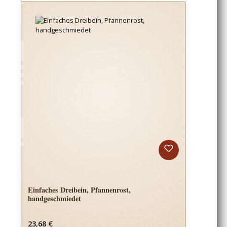
Einfaches Dreibein, Pfannenrost,
handgeschmiedet
Regulärer Preis:
23,68 €