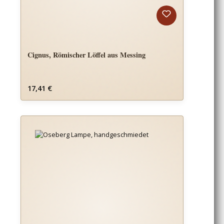
Cignus, Römischer Löffel aus Messing
Regulärer Preis:
17,41 €