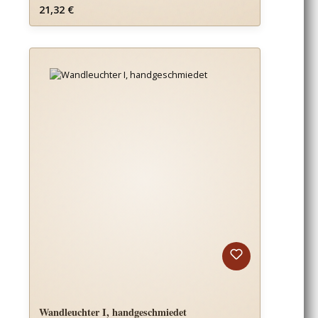
Regulärer Preis:
21,32 €
Wandleuchter I, handgeschmiedet