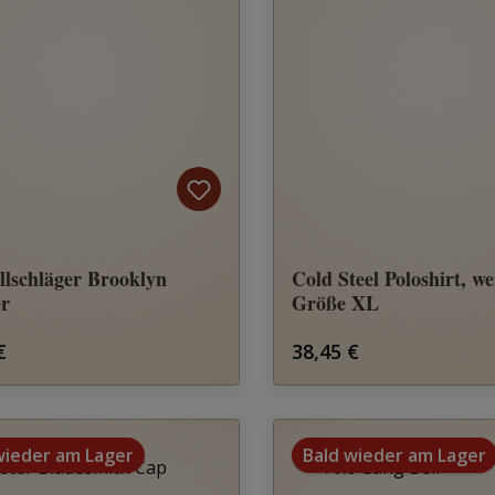
llschläger Brooklyn
Cold Steel Poloshirt, we
r
Größe XL
rer Preis:
Regulärer Preis:
€
38,45 €
wieder am Lager
Bald wieder am Lager