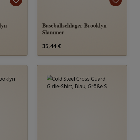
lyn
Baseballschläger Brooklyn
Slammer
Regulärer Preis:
35,44 €