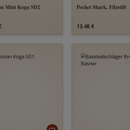
an Mini Koga SD2
Pocket Shark, Filzstift
rer Preis:
Regulärer Preis:
€
13,48 €