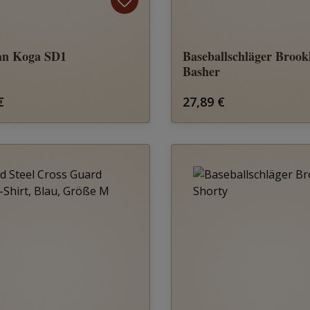
an Koga SD1
Baseballschläger Brook
Basher
rer Preis:
Regulärer Preis:
€
27,89 €