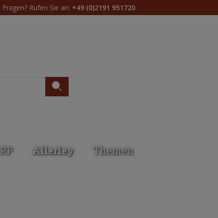
Fragen? Rufen Sie an:
+49 (0)2191 951720
Du hast 0 Produkte 
RP
Allerley
Themen