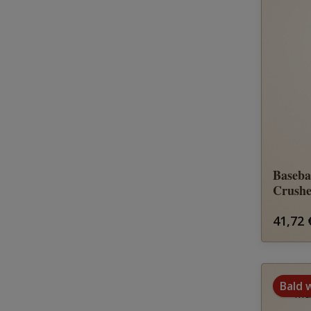
Baseba
Crushe
Regulä
41,72 
Bald 