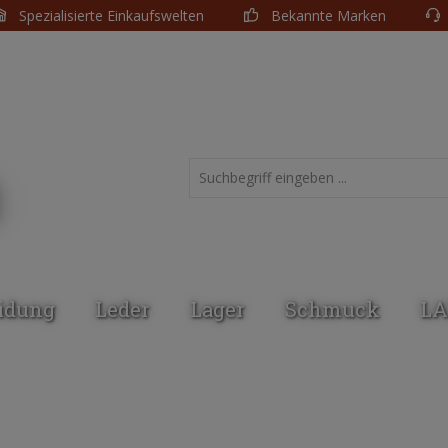
Spezialisierte Einkaufswelten
Bekannte Marken
idung
Leder
Lager
Schmuck
LA