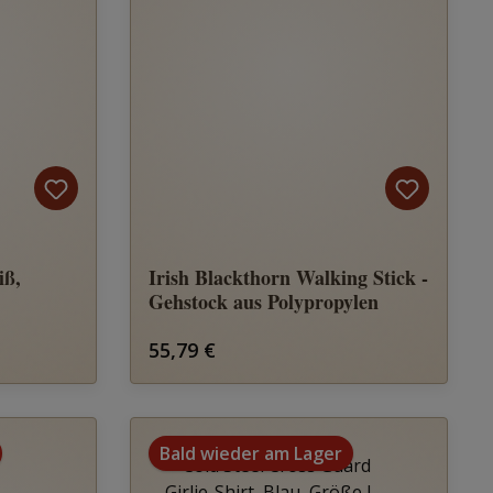
iß,
Irish Blackthorn Walking Stick -
Gehstock aus Polypropylen
Regulärer Preis:
55,79 €
Bald wieder am Lager