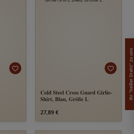
Ihr "heißer Draht" zu uns
Cold Steel Cross Guard Girlie-
Shirt, Blau, Größe L
Regulärer Preis:
27,89 €