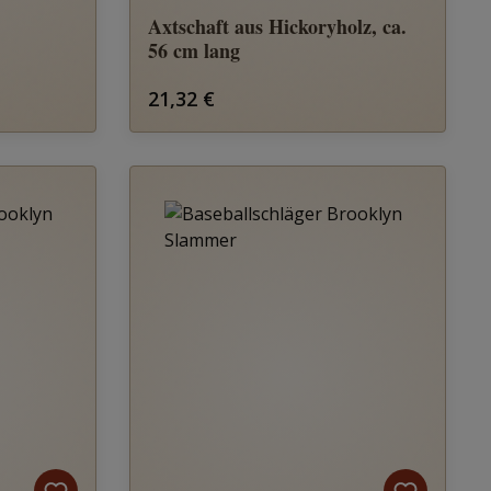
Axtschaft aus Hickoryholz, ca.
56 cm lang
Regulärer Preis:
21,32 €