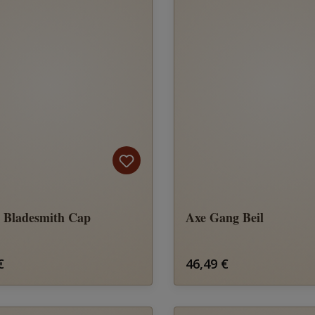
 Bladesmith Cap
Axe Gang Beil
rer Preis:
Regulärer Preis:
€
46,49 €