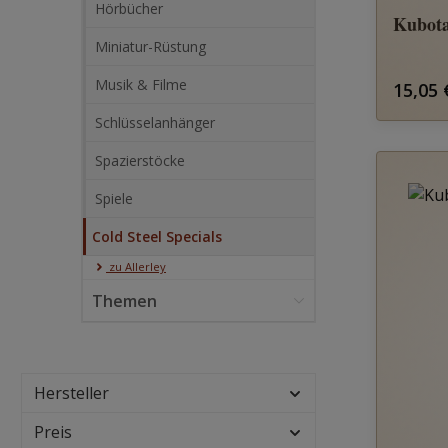
Hörbücher
Kubot
Miniatur-Rüstung
Musik & Filme
Regulä
15,05 
Schlüsselanhänger
Spazierstöcke
Spiele
Cold Steel Specials
zu Allerley
Themen
Hersteller
Preis