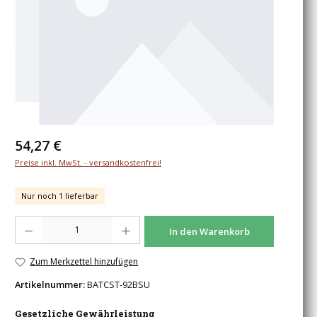
Regulärer Preis:
54,27 €
Preise inkl. MwSt. - versandkostenfrei!
Nur noch 1 lieferbar
Produkt Anzahl: Gib den gewünschten Wert ein oder benutze die Schaltfläche
In den Warenkorb
Zum Merkzettel hinzufügen
Artikelnummer:
BATCST-92BSU
Gesetzliche Gewährleistung