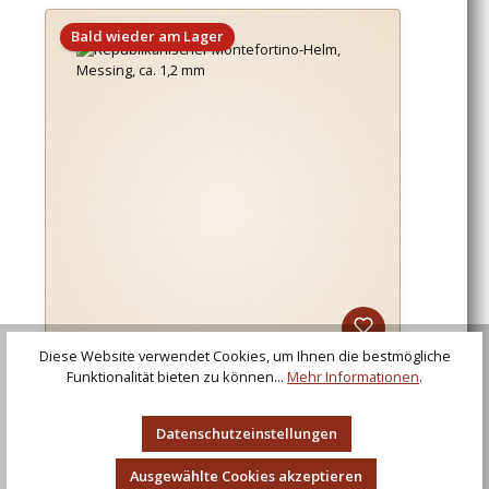
Bald wieder am Lager
Diese Website verwendet Cookies, um Ihnen die bestmögliche
Funktionalität bieten zu können...
Mehr Informationen
.
Republikanischer Montefortino-Helm, Messing,
ca. 1,2 mm
Datenschutzeinstellungen
Ausgewählte Cookies akzeptieren
Regulärer Preis:
186,00 €