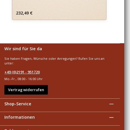
Regulärer Preis:
232,49 €
Wir sind für Sie da
Sie haben Fragen, Wünsche oder Anregungen? Rufen Sie uns an
unter:
+49 (0)2191 - 951720
Mo.-Fr., 08:00 - 16:00 Uhr
Vertrag widerrufen
Shop-Service
Informationen