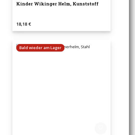
Kinder Wikinger Helm, Kunststoff
Regulärer Preis:
18,18 €
Bald wieder am Lager