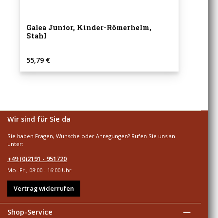
Galea Junior, Kinder-Römerhelm,
Stahl
Regulärer Preis:
55,79 €
Wir sind für Sie da
Sie haben Fragen, Wünsche oder Anregungen? Rufen Sie uns an
unter:
+49 (0)2191 - 951720
Mo.-Fr., 08:00 - 16:00 Uhr
Vertrag widerrufen
Shop-Service