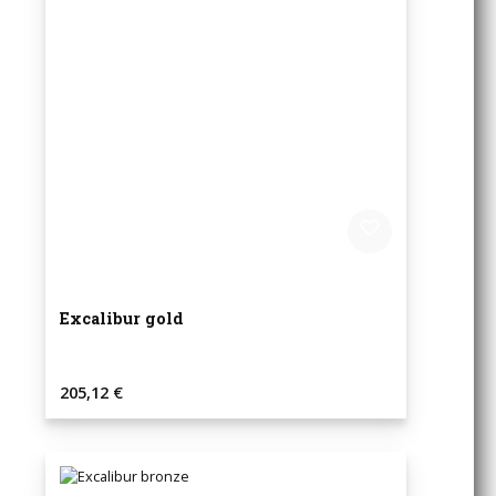
Excalibur gold
Regulärer Preis:
205,12 €