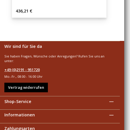
Regulärer Preis:
436,21 €
Wir sind für Sie da
Sie haben Fragen, Wünsche oder Anregungen? Rufen Sie uns an
unter:
+49 (0)2191 - 951720
Mo.-Fr., 08:00 - 16:00 Uhr
Vertrag widerrufen
Shop-Service
Informationen
Zahlungsarten