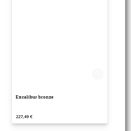
Excalibur bronze
Regulärer Preis:
227,49 €