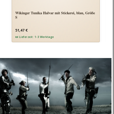
Wikinger Tunika Halvar mit Stickerei, blau, Größe
W
S
Regulärer Preis:
Re
51,47 €
5