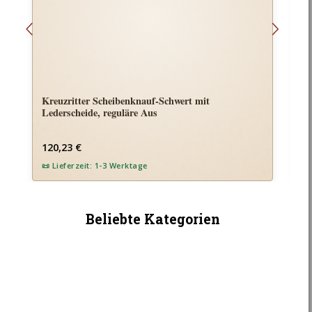
Kreuzritter Scheibenknauf-Schwert mit
K
Lederscheide, reguläre Aus
Regulärer Preis:
Re
120,23 €
2
Beliebte Kategorien