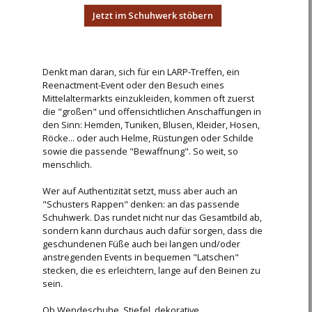
Jetzt im Schuhwerk stöbern
Denkt man daran, sich für ein LARP-Treffen, ein
Reenactment-Event oder den Besuch eines
Mittelaltermarkts einzukleiden, kommen oft zuerst
die "großen" und offensichtlichen Anschaffungen in
den Sinn: Hemden, Tuniken, Blusen, Kleider, Hosen,
Röcke... oder auch Helme, Rüstungen oder Schilde
sowie die passende "Bewaffnung". So weit, so
menschlich.
Wer auf Authentizität setzt, muss aber auch an
"Schusters Rappen" denken: an das passende
Schuhwerk. Das rundet nicht nur das Gesamtbild ab,
sondern kann durchaus auch dafür sorgen, dass die
geschundenen Füße auch bei langen und/oder
anstregenden Events in bequemen "Latschen"
stecken, die es erleichtern, lange auf den Beinen zu
sein.
Ob Wendeschuhe, Stiefel, dekorative