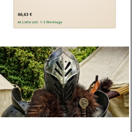
Regulärer Preis:
Re
66,63 €
9