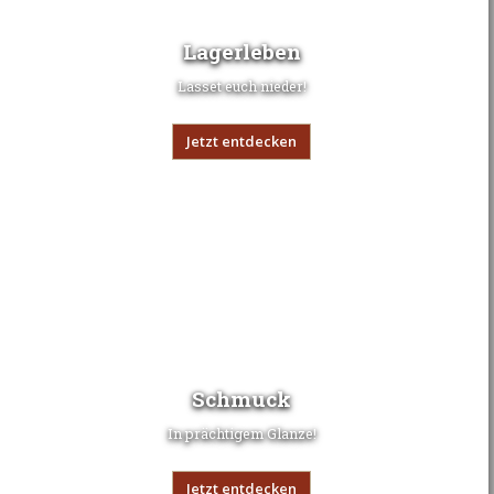
Lagerleben
Lasset euch nieder!
Jetzt entdecken
Schmuck
In prächtigem Glanze!
Jetzt entdecken