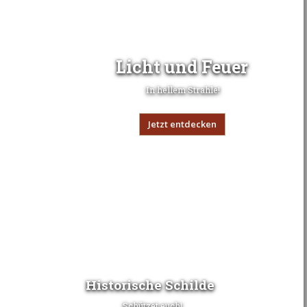
Licht und Feuer
In hellem Strahle!
Jetzt entdecken
Historische Schilde
Schützet euch!