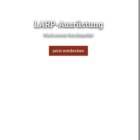
LARP-Ausrüstung
Nach eurem Geschmacke!
Jetzt entdecken