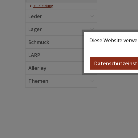
zu Kleidung
Leder
Lager
Diese Website verwen
Schmuck
LARP
Datenschutzeinst
Allerley
Themen