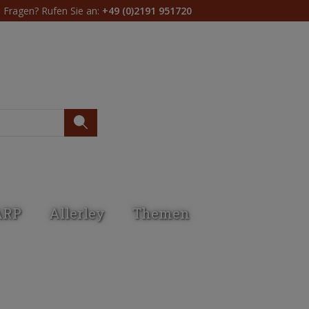
Fragen? Rufen Sie an:
+49 (0)2191 951720
Du hast 0 Produkte 
ARP
Allerley
Themen