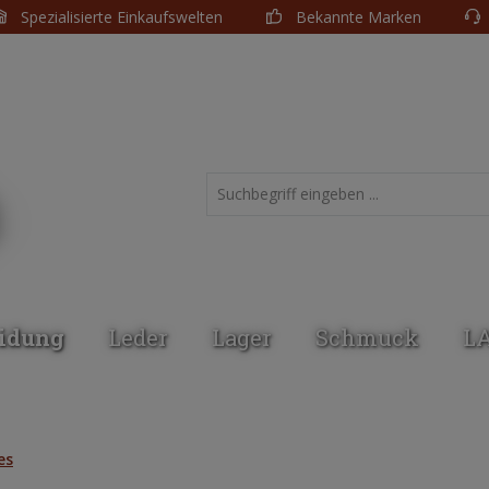
Spezialisierte Einkaufswelten
Bekannte Marken
idung
Leder
Lager
Schmuck
L
es