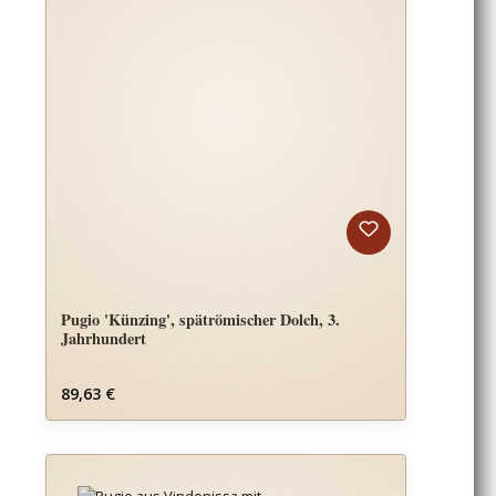
Pugio 'Künzing', spätrömischer Dolch, 3.
Jahrhundert
Regulärer Preis:
89,63 €