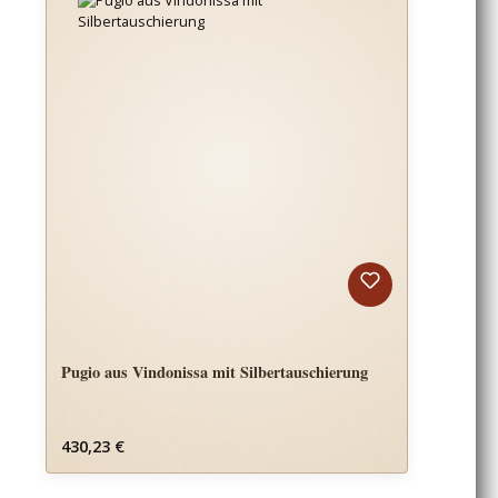
Pugio aus Vindonissa mit Silbertauschierung
Regulärer Preis:
430,23 €