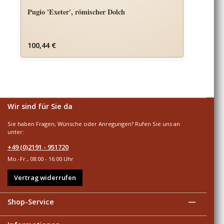
Pugio 'Exeter', römischer Dolch
Regulärer Preis:
100,44 €
Wir sind für Sie da
Sie haben Fragen, Wünsche oder Anregungen? Rufen Sie uns an
unter:
+49 (0)2191 - 951720
Mo.-Fr., 08:00 - 16:00 Uhr
Vertrag widerrufen
Shop-Service