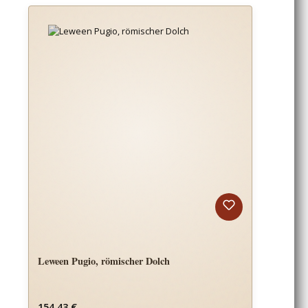
Leween Pugio, römischer Dolch
Regulärer Preis:
154,43 €