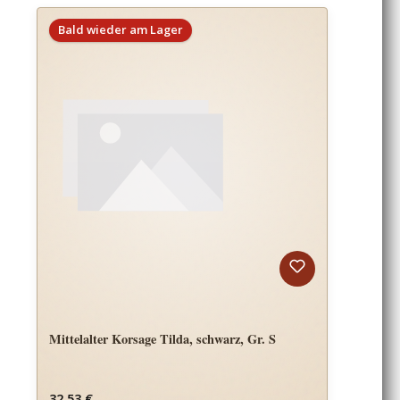
Bald wieder am Lager
Mittelalter Korsage Tilda, schwarz, Gr. S
Regulärer Preis:
32,53 €