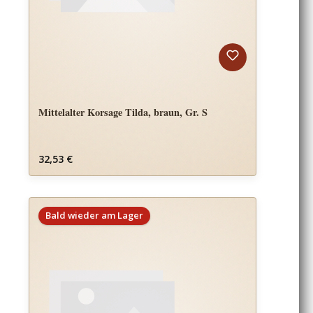
Mittelalter Korsage Tilda, braun, Gr. S
Regulärer Preis:
32,53 €
Bald wieder am Lager