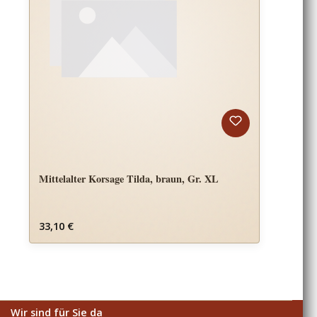
Mittelalter Korsage Tilda, braun, Gr. XL
Regulärer Preis:
33,10 €
Wir sind für Sie da