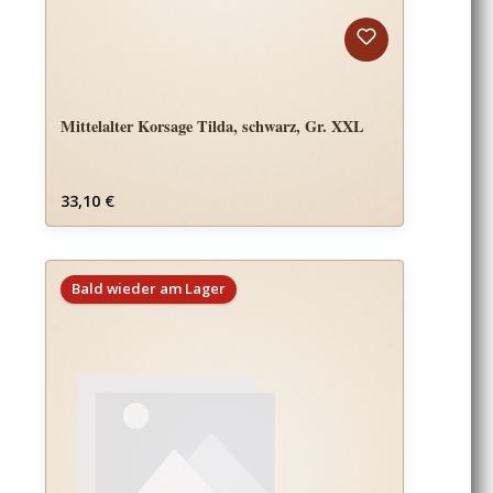
Mittelalter Korsage Tilda, schwarz, Gr. XXL
Regulärer Preis:
33,10 €
Bald wieder am Lager