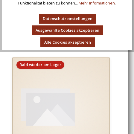
Funktionalität bieten zu können...
Mehr Informationen
.
Datenschutzeinstellungen
Mittelalter Korsage Tilda, schwarz, Gr. XL
Ausgewählte Cookies akzeptieren
Regulärer Preis:
32,53 €
Alle Cookies akzeptieren
Bald wieder am Lager