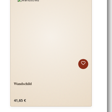
Wandschild
Regulärer Preis:
41,65 €