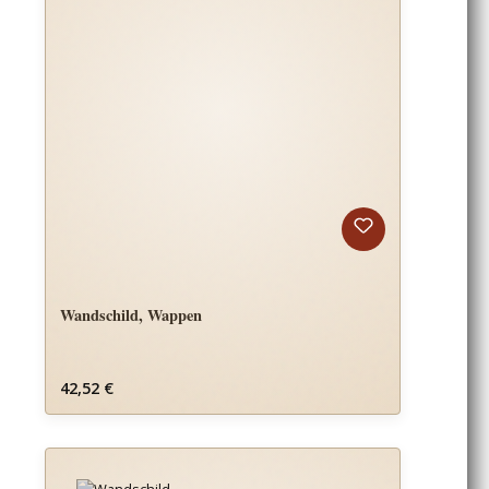
Wandschild, Wappen
Regulärer Preis:
42,52 €