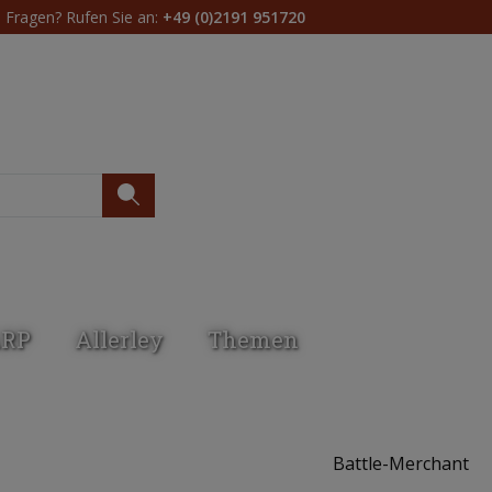
Fragen? Rufen Sie an:
+49 (0)2191 951720
Du hast 0 Produkte 
ARP
Allerley
Themen
Battle-Merchant