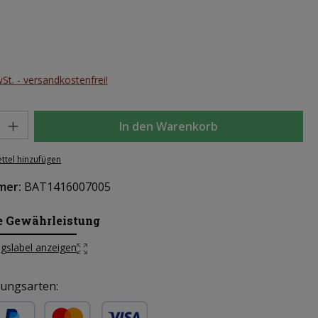
eis:
wSt. - versandkostenfrei!
l: Gib den gewünschten Wert ein oder benutze die Schaltflächen um d
In den Warenkorb
ttel hinzufügen
mer:
BAT1416007005
e Gewährleistung
gslabel anzeigen
ungsarten: