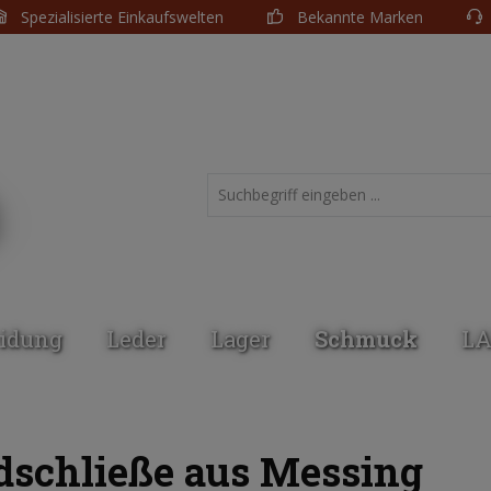
Spezialisierte Einkaufswelten
Bekannte Marken
eidung
Leder
Lager
Schmuck
L
dschließe aus Messing