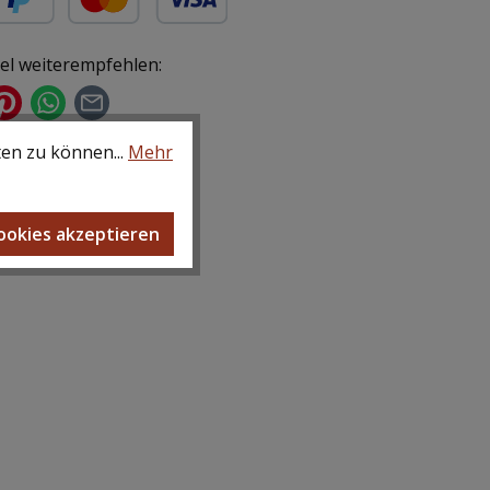
ür gewerbliche Kunden)
yPal
Kredit- oder Debitkarte
kel weiterempfehlen:
ten zu können...
Mehr
Cookies akzeptieren