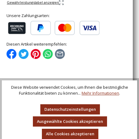
Gewährleistungslabel anzeigen
Unsere Zahlungsarten:
Rechnung (für gewerbliche Kunden)
PayPal
Kredit- oder Debitkarte
Diesen Artikel weiterempfehlen:
Beschreibung
Diese Website verwendet Cookies, um Ihnen die bestmögliche
Hochmittelalter Ritterschwert mit Scheide Nachbildung
Funktionalität bieten zu können...
Mehr Informationen
.
eines hochmittelalterlichen, ritterlichen
Einhandschwertes. Das beson…
Mehr
Datenschutzeinstellungen
Bewertungen
Ausgewählte Cookies akzeptieren
Alle Cookies akzeptieren