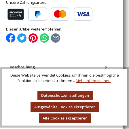
Unsere Zahlungsarten:
Rechnung (für gewerbliche Kunden)
PayPal
Kredit- oder Debitkarte
Diesen Artikel weiterempfehlen:
Beschreibung
LARP - Ein Bildband von Boris Leist Chaoskrieger, Orks,
Diese Website verwendet Cookies, um Ihnen die bestmögliche
Zwerge, Revolverhelden, Freudenmädchen, Zombies,
Funktionalität bieten zu können...
Mehr Informationen
.
Mutanten, Endzeit-…
Mehr
Datenschutzeinstellungen
Bewertungen
Ausgewählte Cookies akzeptieren
Alle Cookies akzeptieren