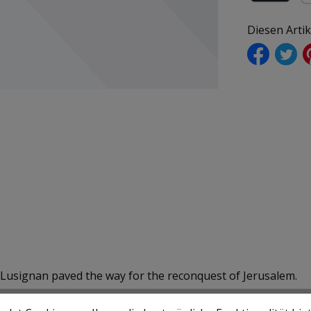
Rechnung (f
Pa
Diesen Arti
of Lusignan paved the way for the reconquest of Jerusalem.