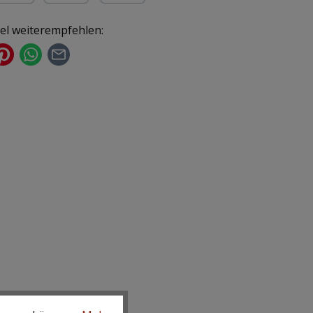
ür gewerbliche Kunden)
yPal
Kredit- oder Debitkarte
kel weiterempfehlen: