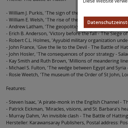
Diese Website verwen
- William J. Purkis, 'The sign of the cross on his forehead
- William E. Welsh, 'The rise of the Ayyubids - Saladin's a
Datenschutzeinst
- Andrew Latham, 'The geopolitics of the Medieval Middle 
- Erich B. Anderson, 'Victory before the fall - The Siege of
- Robert C.L. Holmes, 'Ayyubid military organization under 
- John France, 'Give the lie to the Devil - The Battle of Hatt
- John Hosler, 'The consequences of poor strategy - Salad
- Kay Smith and Ruth Brown, 'Millions of meandering lines
- Michael S. Fulton, 'The wedge between Egypt and Syria 
- Rosie Weetch, 'The museum of the Order of St John, Lon
Features:
- Steven Isaac, 'A pirate-monk in the English Channel - T
- Patrick Eickman, 'Miracles, visions, and St. Barbara's h
- Murray Dahm, 'An invisible clash - The Battle of Hatting 
Hersteller: Karawansaray Publishers, Postal address: P