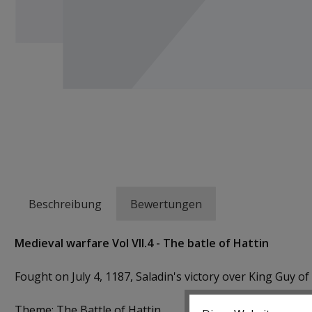
Beschreibung
Bewertungen
Medieval warfare Vol VII.4 - The batle of Hattin
Fought on July 4, 1187, Saladin's victory over King Guy 
Theme: The Battle of Hattin