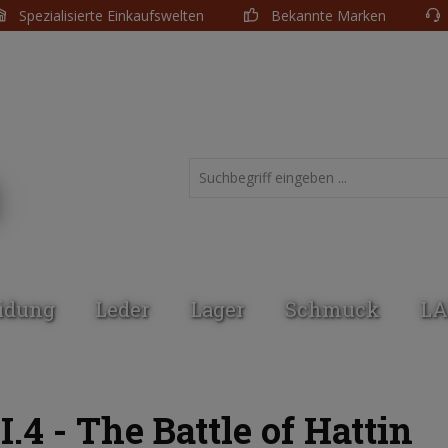
Spezialisierte Einkaufswelten
Bekannte Marken
idung
Leder
Lager
Schmuck
LA
.4 - The Battle of Hattin