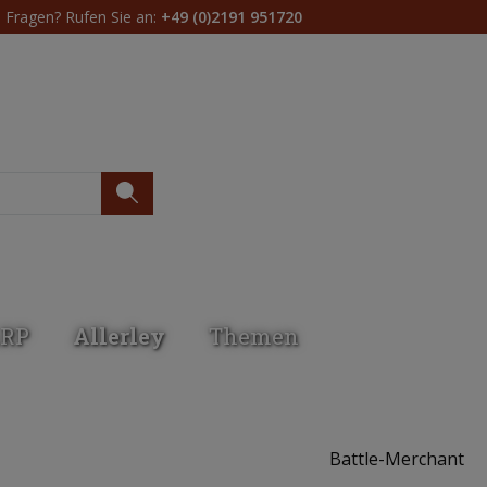
Fragen? Rufen Sie an:
+49 (0)2191 951720
Du hast 0 Produkte 
RP
Allerley
Themen
Battle-Merchant