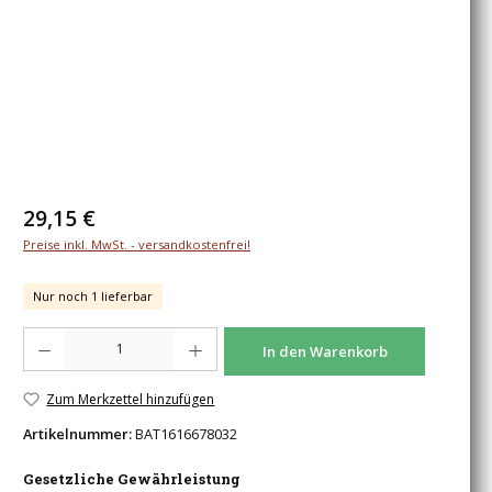
Regulärer Preis:
29,15 €
Preise inkl. MwSt. - versandkostenfrei!
Nur noch 1 lieferbar
Produkt Anzahl: Gib den gewünschten Wert ein oder benutze die Schaltfläche
In den Warenkorb
Zum Merkzettel hinzufügen
Artikelnummer:
BAT1616678032
Gesetzliche Gewährleistung