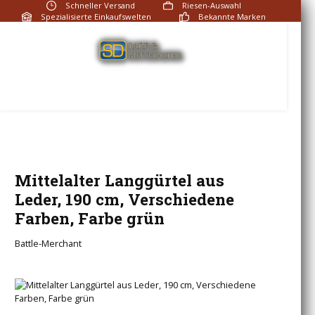
Schneller Versand
Riesen-Auswahl
Zum Hauptinhalt springen
Spezialisierte Einkaufswelten
Bekannte Marken
Fragen? Rufen Sie an:
+49 (0)2191 951720
Du hast 0 Produkte auf
Mittelalter Langgürtel aus
Leder, 190 cm, Verschiedene
Farben, Farbe grün
Battle-Merchant
Bildergalerie überspringen