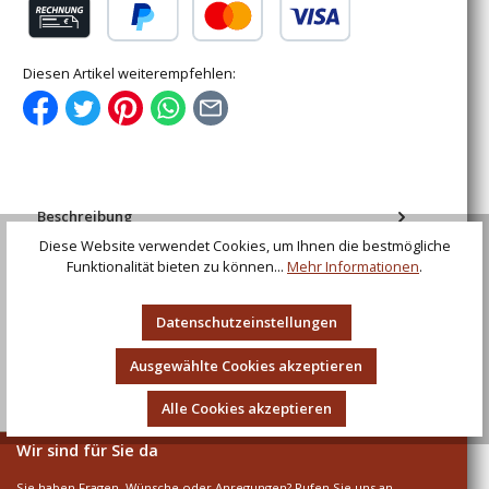
Rechnung (für gewerbliche Kunden)
PayPal
Kredit- oder Debitkarte
Diesen Artikel weiterempfehlen:
Beschreibung
Mittelalter Schwertgürtel aus braunem Leder
Diese Website verwendet Cookies, um Ihnen die bestmögliche
Funktionalität bieten zu können...
Mehr Informationen
.
Bewertungen
Datenschutzeinstellungen
Ausgewählte Cookies akzeptieren
Alle Cookies akzeptieren
Wir sind für Sie da
Sie haben Fragen, Wünsche oder Anregungen? Rufen Sie uns an