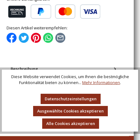
Rechnung (für gewerbliche Kunden)
PayPal
Kredit- oder Debitkarte
Diesen Artikel weiterempfehlen:
Beschreibung
Diese Website verwendet Cookies, um Ihnen die bestmögliche
Spalierfackel aus hochwertigem Fackeltuch, 30 cm,
Funktionalität bieten zu können...
Mehr Informationen
.
Menge 1
Bewertungen
Datenschutzeinstellungen
Ausgewählte Cookies akzeptieren
Alle Cookies akzeptieren