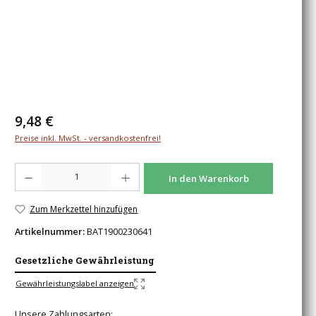
Regulärer Preis:
9,48 €
Preise inkl. MwSt. - versandkostenfrei!
Produkt Anzahl: Gib den gewünschten Wert ein oder benutze die Schaltfläche
In den Warenkorb
Zum Merkzettel hinzufügen
Artikelnummer:
BAT1900230641
Gesetzliche Gewährleistung
Gewährleistungslabel anzeigen
Unsere Zahlungsarten: