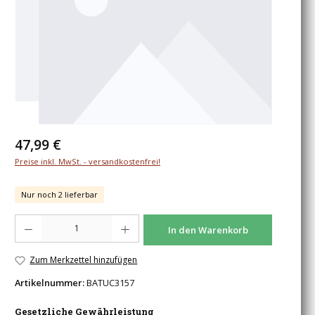
Regulärer Preis:
47,99 €
Preise inkl. MwSt. - versandkostenfrei!
Nur noch 2 lieferbar
Produkt Anzahl: Gib den gewünschten Wert ein oder benutze die Schaltfläche
In den Warenkorb
Zum Merkzettel hinzufügen
Artikelnummer:
BATUC3157
Gesetzliche Gewährleistung