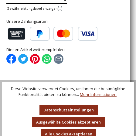
Gewährleistungslabel anzeigen
Unsere Zahlungsarten:
Rechnung (für gewerbliche Kunden)
PayPal
Kredit- oder Debitkarte
Diesen Artikel weiterempfehlen:
Diese Website verwendet Cookies, um Ihnen die bestmögliche
Beschreibung
Funktionalität bieten zu können...
Mehr Informationen
.
USMC Blackout Combat Tanto Schwert mit Nylonscheide,
United Cutlery Mit dem Blackout Combat Sword ist es
United Cutlery gel…
Mehr
Datenschutzeinstellungen
Bewertungen
Ausgewählte Cookies akzeptieren
Alle Cookies akzeptieren