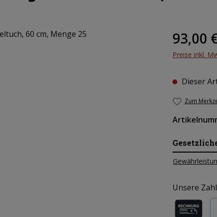
Regulärer Pr
93,00 
Preise inkl. M
Dieser Art
Zum Merkze
Artikelnum
Gesetzlich
Gewährleistun
Unsere Zahl