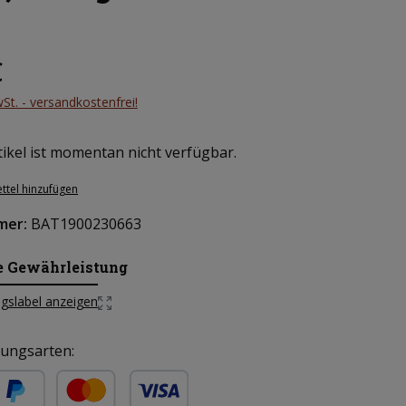
eis:
€
wSt. - versandkostenfrei!
ikel ist momentan nicht verfügbar.
ttel hinzufügen
mer:
BAT1900230663
e Gewährleistung
gslabel anzeigen
ungsarten: