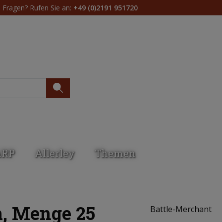
Fragen? Rufen Sie an:
+49 (0)2191 951720
Du hast 0 Produkte 
ARP
Allerley
Themen
m, Menge 25
Battle-Merchant