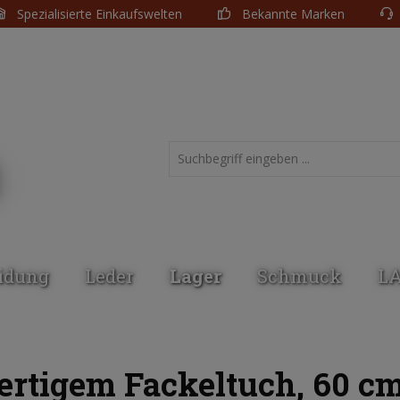
Spezialisierte Einkaufswelten
Bekannte Marken
idung
Leder
Lager
Schmuck
L
rtigem Fackeltuch, 60 c