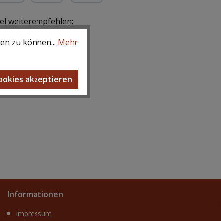
ür gewerbliche Kunden)
yPal
Kredit- oder Debitkarte
kel weiterempfehlen:
ten zu können...
Mehr
Cookies akzeptieren
Informationen
Impressum