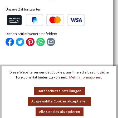
Unsere Zahlungsarten:
Rechnung (für gewerbliche Kunden)
PayPal
Kredit- oder Debitkarte
Diesen Artikel weiterempfehlen:
Beschreibung
Diese Website verwendet Cookies, um Ihnen die bestmögliche
Wikingerschwert Wheeler Typ VI, für leichten
Funktionalität bieten zu können...
Mehr Informationen
.
Schaukampf Die Kohlenstoffstahlklinge dieses
Schwertes ist bis zum Knauf durc…
Mehr
Datenschutzeinstellungen
Bewertungen
Ausgewählte Cookies akzeptieren
Alle Cookies akzeptieren