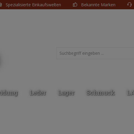
Spezialisierte Einkaufswelten
Bekannte Marken
eidung
Leder
Lager
Schmuck
L