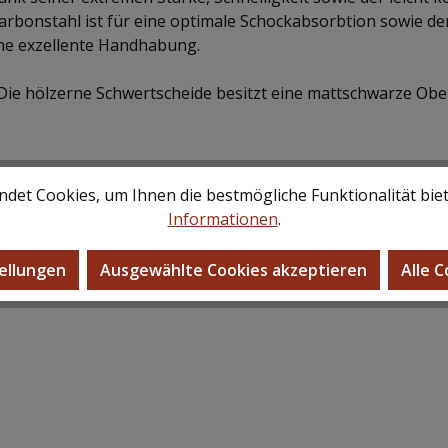
rbonstahl ist für eine optimale Schockabsorbtion sowie de
eine exzellente Handhabung.
ie hölzerne Schwertscheide besitzt eine mattschwarze Oberf
det Cookies, um Ihnen die bestmögliche Funktionalität bie
Informationen
.
ellungen
Ausgewählte Cookies akzeptieren
Alle 