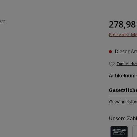
Regulärer Pr
278,98
Preise inkl. M
Dieser Art
Zum Merkze
Artikelnum
Gesetzlich
Gewährleistun
Unsere Zahl