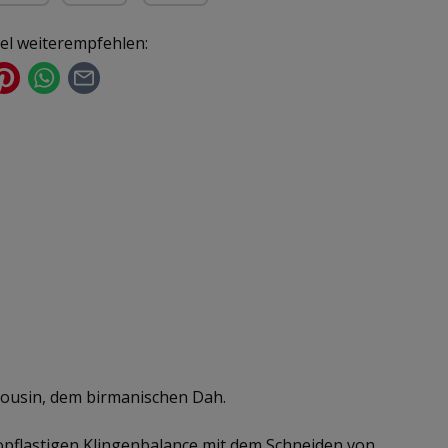
ür gewerbliche Kunden)
yPal
Kredit- oder Debitkarte
kel weiterempfehlen:
Cousin, dem birmanischen Dah.
kopflastigen Klingenbalance mit dem Schneiden von