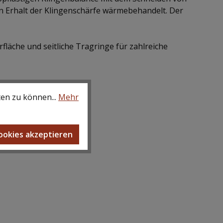
n Erhalt der Klingenschärfe wärmebehandelt. Der
läche und seitliche Tragringe für zahlreiche
ten zu können...
Mehr
Cookies akzeptieren