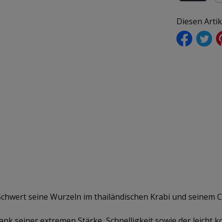
Rechnung (f
Pa
Diesen Arti
chwert seine Wurzeln im thailändischen Krabi und seinem 
nk seiner extremen Stärke, Schnelligkeit sowie der leicht 