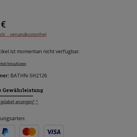
eis:
 €
wSt. - versandkostenfrei!
ikel ist momentan nicht verfügbar.
ttel hinzufügen
mer:
BATHN-SH2126
e Gewährleistung
gslabel anzeigen
ungsarten: