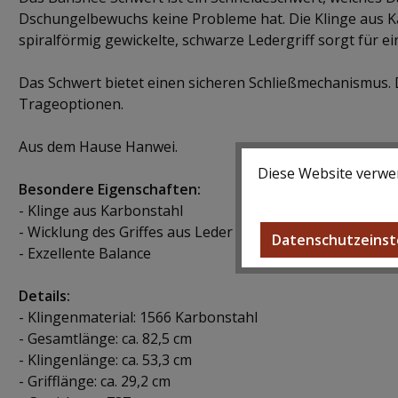
Dschungelbewuchs keine Probleme hat. Die Klinge aus Ka
spiralförmig gewickelte, schwarze Ledergriff sorgt für 
Das Schwert bietet einen sicheren Schließmechanismus. D
Trageoptionen.
Aus dem Hause Hanwei.
Diese Website verwen
Besondere Eigenschaften:
- Klinge aus Karbonstahl
- Wicklung des Griffes aus Leder
Datenschutzeinst
- Exzellente Balance
Details:
- Klingenmaterial: 1566 Karbonstahl
- Gesamtlänge: ca. 82,5 cm
- Klingenlänge: ca. 53,3 cm
- Grifflänge: ca. 29,2 cm