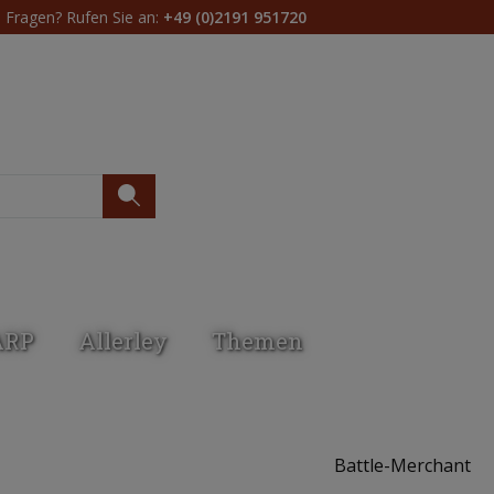
Fragen? Rufen Sie an:
+49 (0)2191 951720
Du hast 0 Produkte 
ARP
Allerley
Themen
Battle-Merchant