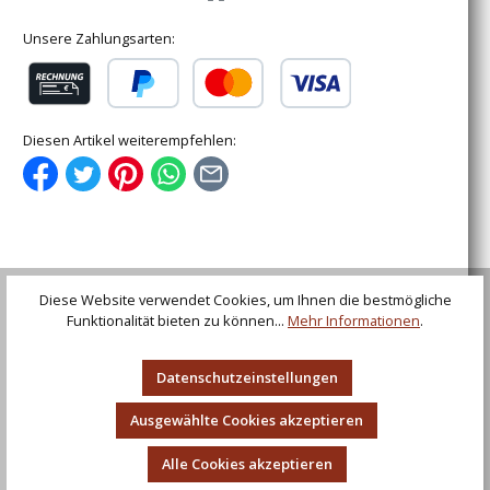
Unsere Zahlungsarten:
Rechnung (für gewerbliche Kunden)
PayPal
Kredit- oder Debitkarte
Diesen Artikel weiterempfehlen:
Beschreibung
Diese Website verwendet Cookies, um Ihnen die bestmögliche
Game Of Thrones / Das Lied von Eis und Feuer Die
Funktionalität bieten zu können...
Mehr Informationen
.
Ladies von Daario Naharis, Arakh und Stilett Offiziell
lizensiertes Produ…
Mehr
Datenschutzeinstellungen
Bewertungen
Ausgewählte Cookies akzeptieren
Alle Cookies akzeptieren