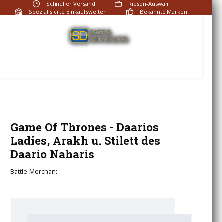
Schneller Versand
Riesen-Auswahl
Zum Hauptinhalt springen
Spezialisierte Einkaufswelten
Bekannte Marken
Fragen? Rufen Sie an:
+49 (0)2191 951720
Du hast 0 Produkte auf
Game Of Thrones - Daarios
Ladies, Arakh u. Stilett des
Daario Naharis
Battle-Merchant
Bildergalerie überspringen