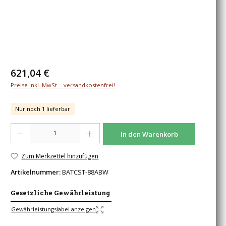
Regulärer Preis:
621,04 €
Preise inkl. MwSt. - versandkostenfrei!
Nur noch 1 lieferbar
Produkt Anzahl: Gib den gewünschten Wert ein oder benutze die Schaltfläche
In den Warenkorb
Zum Merkzettel hinzufügen
Artikelnummer:
BATCST-88ABW
Gesetzliche Gewährleistung
Gewährleistungslabel anzeigen