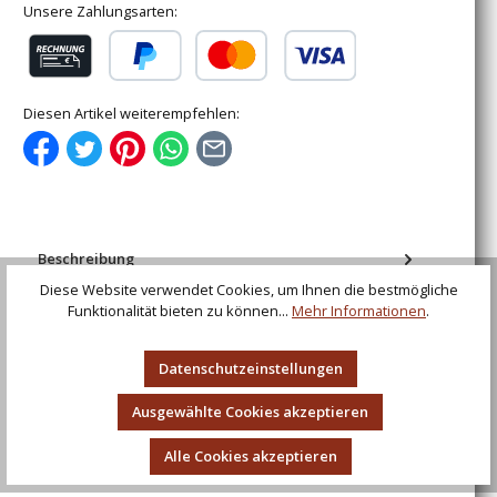
Unsere Zahlungsarten:
Rechnung (für gewerbliche Kunden)
PayPal
Kredit- oder Debitkarte
Diesen Artikel weiterempfehlen:
Beschreibung
Gold Lion Wakizashi Außer in der Größe ist das Gold
Diese Website verwendet Cookies, um Ihnen die bestmögliche
Lion Wakizashi in jeder Hinsicht (Materialien, Form und
Funktionalität bieten zu können...
Mehr Informationen
.
Finish) das Ebe…
Mehr
Datenschutzeinstellungen
Bewertungen
Ausgewählte Cookies akzeptieren
Alle Cookies akzeptieren