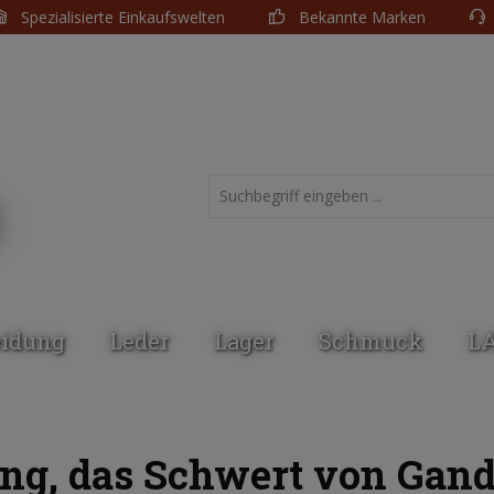
Spezialisierte Einkaufswelten
Bekannte Marken
eidung
Leder
Lager
Schmuck
L
ing, das Schwert von Gand