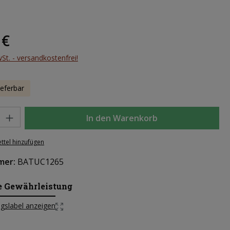
eis:
 €
wSt. - versandkostenfrei!
ieferbar
l: Gib den gewünschten Wert ein oder benutze die Schaltflächen um d
In den Warenkorb
ttel hinzufügen
mer:
BATUC1265
e Gewährleistung
gslabel anzeigen