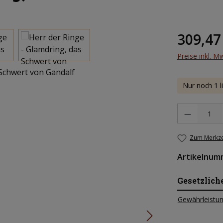
Regulärer Pr
309,47
Preise inkl. M
Nur noch 1 l
Produkt Anzah
Zum Merkze
Artikelnum
Gesetzlich
Gewährleistun