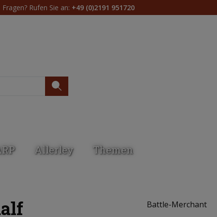
Fragen? Rufen Sie an:
+49 (0)2191 951720
Du hast 0 Produkte 
ARP
Allerley
Themen
alf
Battle-Merchant