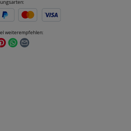
ungsarten:
ür gewerbliche Kunden)
yPal
Kredit- oder Debitkarte
kel weiterempfehlen: