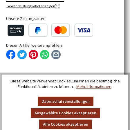
Gewährleistungslabel anzeigen
Unsere Zahlungsarten:
Rechnung (für gewerbliche Kunden)
PayPal
Kredit- oder Debitkarte
Diesen Artikel weiterempfehlen:
Diese Website verwendet Cookies, um Ihnen die bestmögliche
Beschreibung
Funktionalität bieten zu können...
Mehr Informationen
.
Mittelalter-Ledergürtel m. Messingring 150 cm, braun od.
schwarz, Farbe braun
Datenschutzeinstellungen
Bewertungen
Ausgewählte Cookies akzeptieren
Alle Cookies akzeptieren