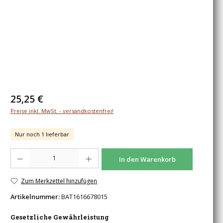
Regulärer Preis:
25,25 €
Preise inkl. MwSt. - versandkostenfrei!
Nur noch 1 lieferbar
Produkt Anzahl: Gib den gewünschten Wert ein oder benutze die Schaltfläche
In den Warenkorb
Zum Merkzettel hinzufügen
Artikelnummer:
BAT1616678015
Gesetzliche Gewährleistung