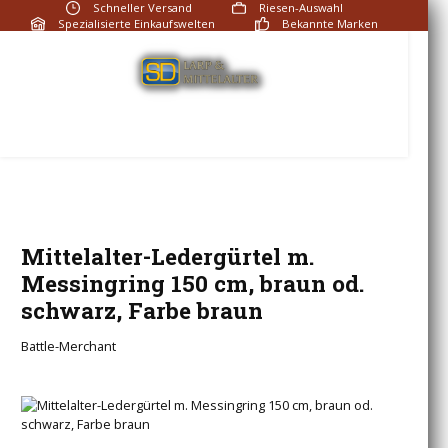
Schneller Versand
Riesen-Auswahl
Zum Hauptinhalt springen
Spezialisierte Einkaufswelten
Bekannte Marken
Fragen? Rufen Sie an:
+49 (0)2191 951720
Du hast 0 Produkte auf
Mittelalter-Ledergürtel m.
Messingring 150 cm, braun od.
schwarz, Farbe braun
Battle-Merchant
Bildergalerie überspringen