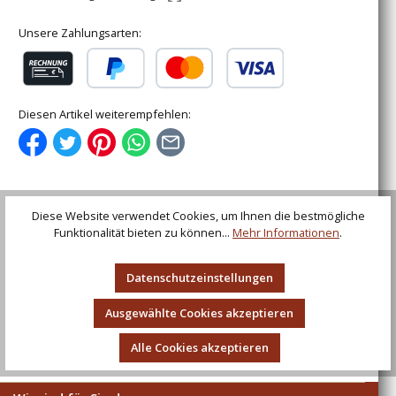
Unsere Zahlungsarten:
Rechnung (für gewerbliche Kunden)
PayPal
Kredit- oder Debitkarte
Diesen Artikel weiterempfehlen:
Diese Website verwendet Cookies, um Ihnen die bestmögliche
Beschreibung
Funktionalität bieten zu können...
Mehr Informationen
.
Kategorie HomepageHersteller: Battle-Merchant Wacken
GmbH & Co. KG, Gehrn 4, 25596 WackenVerantwortliche
Datenschutzeinstellungen
Person: Battle-…
Mehr
Ausgewählte Cookies akzeptieren
Bewertungen
Alle Cookies akzeptieren