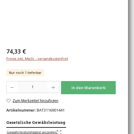
Regulärer Preis:
74,33 €
Preise inkl. MwSt. - versandkostenfrei!
Nur noch 1 lieferbar
Produkt Anzahl: Gib den gewünschten Wert ein oder benutze die Schaltfläche
In den Warenkorb
Zum Merkzettel hinzufügen
Artikelnummer:
BAT3116901441
Gesetzliche Gewährleistung
Gewährleistungslabel anzeigen