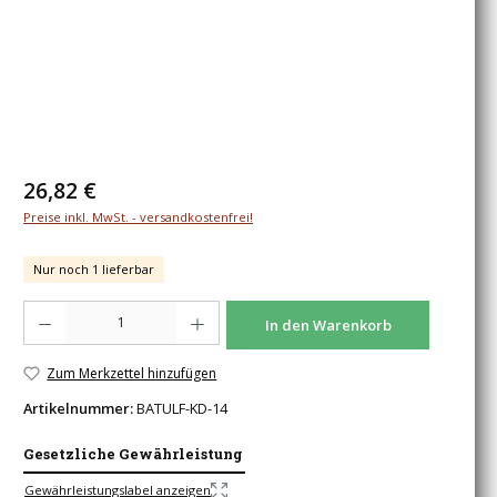
Regulärer Preis:
26,82 €
Preise inkl. MwSt. - versandkostenfrei!
Nur noch 1 lieferbar
Produkt Anzahl: Gib den gewünschten Wert ein oder benutze die Schaltfläche
In den Warenkorb
Zum Merkzettel hinzufügen
Artikelnummer:
BATULF-KD-14
Gesetzliche Gewährleistung
Gewährleistungslabel anzeigen