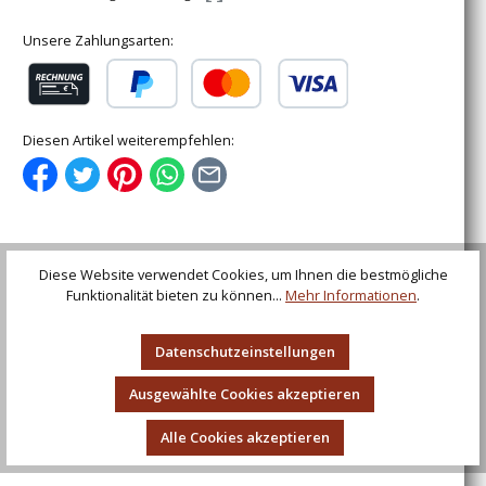
Unsere Zahlungsarten:
Rechnung (für gewerbliche Kunden)
PayPal
Kredit- oder Debitkarte
Diesen Artikel weiterempfehlen:
Diese Website verwendet Cookies, um Ihnen die bestmögliche
Beschreibung
Funktionalität bieten zu können...
Mehr Informationen
.
Römisches Gebrauchsmesser mit
BeingriffHandgeschmiedetes römisches
Datenschutzeinstellungen
Gebrauchsmesser mit verziertem Beingriff. Die Klinge
bes…
Mehr
Ausgewählte Cookies akzeptieren
Bewertungen
Alle Cookies akzeptieren