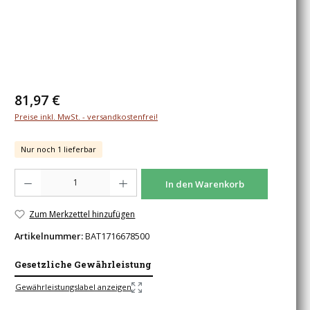
Regulärer Preis:
81,97 €
Preise inkl. MwSt. - versandkostenfrei!
Nur noch 1 lieferbar
Produkt Anzahl: Gib den gewünschten Wert ein oder benutze die Schaltfläche
In den Warenkorb
Zum Merkzettel hinzufügen
Artikelnummer:
BAT1716678500
Gesetzliche Gewährleistung
Gewährleistungslabel anzeigen